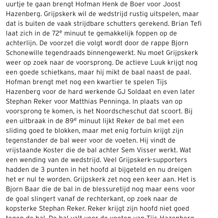
uurtje te gaan brengt Hofman Henk de Boer voor Joost
Hazenberg. Grijpskerk wil de wedstrijd rustig uitspelen, maar
dat is buiten de vaak strijdbare schutters gerekend. Brian Tefi
e
laat zich in de 72
minuut te gemakkelijk foppen op de
achterlijn. De voorzet die volgt wordt door de rappe Bjorn
Schonewille tegendraads binnengewerkt. Nu moet Grijpskerk
weer op zoek naar de voorsprong. De actieve Luuk krijgt nog
een goede schietkans, maar hij mikt de baal naast de paal.
Hofman brengt met nog een kwartier te spelen Tijs
Hazenberg voor de hard werkende GJ Soldaat en even later
Stephan Reker voor Matthias Penninga. In plaats van op
voorsprong te komen, is het Noordscheschut dat scoort. Bij
e
een uitbraak in de 89
minuut lijkt Reker de bal met een
sliding goed te blokken, maar met enig fortuin krijgt zijn
tegenstander de bal weer voor de voeten. Hij vindt de
vrijstaande Koster die de bal achter Sem Visser werkt. Wat
een wending van de wedstrijd. Veel Grijpskerk-supporters
hadden de 3 punten in het hoofd al bijgeteld en nu dreigen
het er nul te worden. Grijpskerk zet nog een keer aan. Het is
Bjorn Baar die de bal in de blessuretijd nog maar eens voor
de goal slingert vanaf de rechterkant, op zoek naar de
kopsterke Stephan Reker. Reker krijgt zijn hoofd niet goed