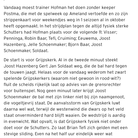
Vandaag moest trainer Hofman het doen zonder keeper
Postma, die met de spelweek op Ameland vertoefde en zo zijn
strippenkaart voor weekendjes weg in 1 seizoen al in oktober
heeft opgemaakt. In het strijdplan tegen de altijd fysiek sterke
Schutters had Hofman plaats voor de volgende 11: Visser;
Penninga, Robin Baar, Tefi, Cruiming; Eeuwema, Joost
Hazenberg, Jelle Schoenmaker; Bjorn Baar, Joost
Schoenmaker, Soldaat.
De start is voor Grijpskerk. Al in de tweede minuut steekt
Joost Hazenberg Gert Jan Soldaat weg, die de bal hard tegen
de touwen jaagt. Helaas voor de vandaag wederom het zwart
spelende Grijpskerkers (waarom niet gewoon in rood-wit?)
fluit de scheids rijkelijk laat op advies van de grensrechter
voor buitenspel. Nog geen minuut later krijgt Joost
Schoenmaker de bal met zijn linker niet bij zijn naamgenoot,
die vogeltjevrij staat. De aanvalsstorm van Grijpskerk luwt
daarna wel wat, terwijl de westenwind die dwars op het veld
staat onverminderd hard blijft waaien. De wedstrijd is aardig
in evenwicht. Wat opvalt, is dat Grijpskerk fysiek niet onder
doet voor de Schutters. Zo laat Brian Tefi zich gelden met een
stevige sliding. Even na het half uur eindelijk weer wat