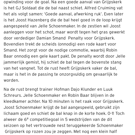
opwinding voor de goal. Na een goede aanval van Grijpskerk
is het GJ Soldaat die de bal naast schiet. Alfred Cruiming vat
het als volgt samen: ‘Goede aanval, afwerking ruk’. Even later
is het Joost Hazenberg die de bal heel goed in de loop krijgt
aangespeeld van Jelle Schoenmaker. In de zestien wil Joost
aanleggen voor het schot, maar wordt tegen het gras gewerkt
door verdediger Damian Smand Penalty voor Grijpskerk.
Bovendien trekt de scheids (onnodig) een rode kaart voor
Smand. Het zorgt voor de nodige commotie, waarbij Robin
Baar onnodig een gele kaart pakt. De penalty wordt door Jelle
jammerlijk gemist, hij schiet de bal tegen de bovenste stang
van het vangnet. Tot de rust heeft Grijpskerk vaker de bal,
maar is het in de passing te onzorgvuldig om gevaarlijk te
worden.
Na de rust brengt trainer Hofman Dajo Klunder en Luuk
Schreurs. Jelle Schoenmaker en Robin Baar blijven in de
kleedkamer achter. Na 10 minuten is het raak voor Grijpskerk.
Joost Schoenmaker krijgt de bal aangespeeld, gebruikt zijn
lichaam goed en schiet de bal knap in de korte hoek. 0-1! Toch
e
alweer de 6
competitiegoal in 5 wedstrijden van de dit
seizoen op het vertrouwde nest teruggekeerde Schoenmaker
Grijpskerk op rozen zou je zeggen. Met nog een klein half