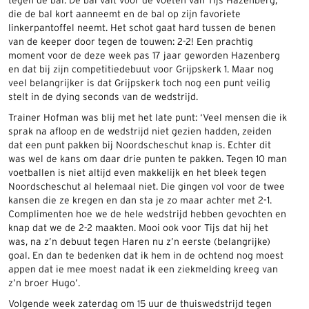
tegen de bal. De bal valt voor de voeten van Tijs Hazenberg,
die de bal kort aanneemt en de bal op zijn favoriete
linkerpantoffel neemt. Het schot gaat hard tussen de benen
van de keeper door tegen de touwen: 2-2! Een prachtig
moment voor de deze week pas 17 jaar geworden Hazenberg
en dat bij zijn competitiedebuut voor Grijpskerk 1. Maar nog
veel belangrijker is dat Grijpskerk toch nog een punt veilig
stelt in de dying seconds van de wedstrijd.
Trainer Hofman was blij met het late punt: ‘Veel mensen die ik
sprak na afloop en de wedstrijd niet gezien hadden, zeiden
dat een punt pakken bij Noordscheschut knap is. Echter dit
was wel de kans om daar drie punten te pakken. Tegen 10 man
voetballen is niet altijd even makkelijk en het bleek tegen
Noordscheschut al helemaal niet. Die gingen vol voor de twee
kansen die ze kregen en dan sta je zo maar achter met 2-1.
Complimenten hoe we de hele wedstrijd hebben gevochten en
knap dat we de 2-2 maakten. Mooi ook voor Tijs dat hij het
was, na z’n debuut tegen Haren nu z’n eerste (belangrijke)
goal. En dan te bedenken dat ik hem in de ochtend nog moest
appen dat ie mee moest nadat ik een ziekmelding kreeg van
z’n broer Hugo’.
Volgende week zaterdag om 15 uur de thuiswedstrijd tegen