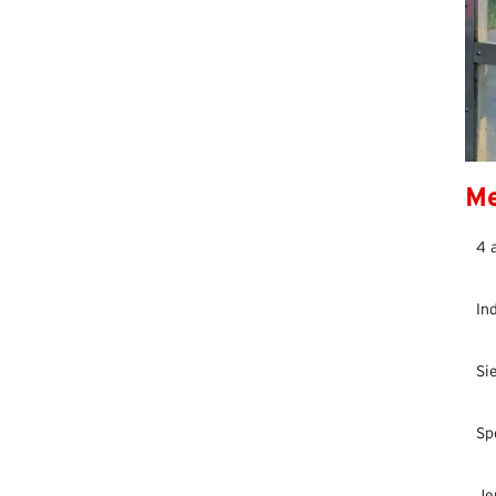
Me
4 
In
Si
Sp
Je