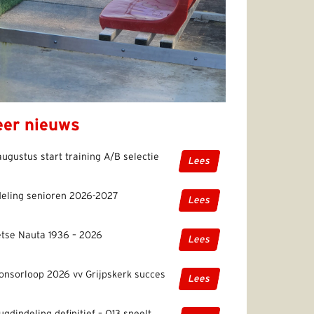
er nieuws
augustus start training A/B selectie
Lees
deling senioren 2026-2027
Lees
etse Nauta 1936 – 2026
Lees
onsorloop 2026 vv Grijpskerk succes
Lees
ugdindeling definitief – O13 speelt