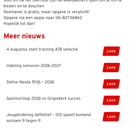
Voor en na het toernooi zijn de kleedkamers open om je om te
kleden en te douchen
Deelname is gratis, maar opgave is verplicht!
Opgave via een appje naar 06-82736862
Hopelijk tot dan!
Meer nieuws
4 augustus start training A/B selectie
Lees
Indeling senioren 2026-2027
Lees
Sietse Nauta 1936 – 2026
Lees
Sponsorloop 2026 vv Grijpskerk succes
Lees
Jeugdindeling definitief – O13 speelt komend
Lees
seizoen 9 tegen 9