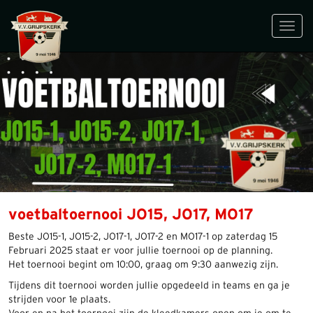
Toggl
navig
voetbaltoernooi JO15, JO17, MO17
Beste JO15-1, JO15-2, JO17-1, JO17-2 en MO17-1 op zaterdag 15
Februari 2025 staat er voor jullie toernooi op de planning.
Het toernooi begint om 10:00, graag om 9:30 aanwezig zijn.
Tijdens dit toernooi worden jullie opgedeeld in teams en ga je
strijden voor 1e plaats.