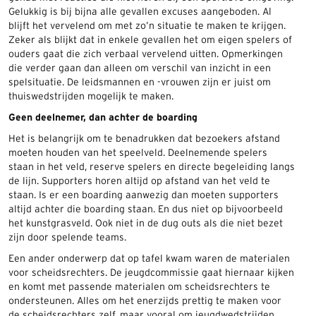
Gelukkig is bij bijna alle gevallen excuses aangeboden. Al
blijft het vervelend om met zo’n situatie te maken te krijgen.
Zeker als blijkt dat in enkele gevallen het om eigen spelers of
ouders gaat die zich verbaal vervelend uitten. Opmerkingen
die verder gaan dan alleen om verschil van inzicht in een
spelsituatie. De leidsmannen en -vrouwen zijn er juist om
thuiswedstrijden mogelijk te maken.
Geen deelnemer, dan achter de boarding
Het is belangrijk om te benadrukken dat bezoekers afstand
moeten houden van het speelveld. Deelnemende spelers
staan in het veld, reserve spelers en directe begeleiding langs
de lijn. Supporters horen altijd op afstand van het veld te
staan. Is er een boarding aanwezig dan moeten supporters
altijd achter die boarding staan. En dus niet op bijvoorbeeld
het kunstgrasveld. Ook niet in de dug outs als die niet bezet
zijn door spelende teams.
Een ander onderwerp dat op tafel kwam waren de materialen
voor scheidsrechters. De jeugdcommissie gaat hiernaar kijken
en komt met passende materialen om scheidsrechters te
ondersteunen. Alles om het enerzijds prettig te maken voor
de scheidsrechters zelf, maar vooral om jeugdwedstrijden