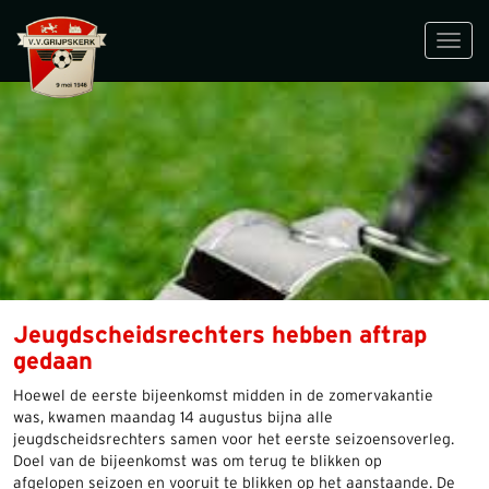
Toggl
navig
Jeugdscheidsrechters hebben aftrap
gedaan
Hoewel de eerste bijeenkomst midden in de zomervakantie
was, kwamen maandag 14 augustus bijna alle
jeugdscheidsrechters samen voor het eerste seizoensoverleg.
Doel van de bijeenkomst was om terug te blikken op
afgelopen seizoen en vooruit te blikken op het aanstaande. De