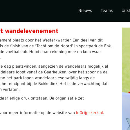
Nieuws
Teams
Uits
et wandelevenement
ment plaats door het Westerkwartier. Een deel van dit
s de finish van de ‘Tocht om de Noord’ in sportpark de Enk.
m de voetbalclub. Houd daar rekening mee en kom waar
.
de dag plaatsvinden, aangezien de wandelaars mogelijk al
delaars loopt vanaf de Gaarkeuken, over het spoor na de
 van het park lopen wandelaars evenwijdig langs de
s het eindpunt bij de Bokkediek. Het is de verwachting dat
n verlaten.
aar enige druk ontstaan. De organisatie zet
 voor meer informatie op de website van
InGrijpskerk.nl.