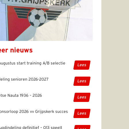
er nieuws
augustus start training A/B selectie
Lees
deling senioren 2026-2027
Lees
etse Nauta 1936 – 2026
Lees
onsorloop 2026 vv Grijpskerk succes
Lees
ugdindeling definitief – O13 speelt