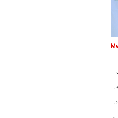
Me
4 
In
Si
Sp
Je