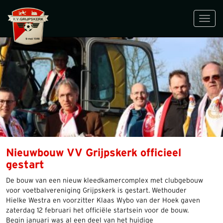
Toggl
navig
Nieuwbouw VV Grijpskerk officieel
gestart
De bouw van een nieuw kleedkamercomplex met clubgebouw
voor voetbalvereniging Grijpskerk is gestart. Wethouder
Hielke Westra en voorzitter Klaas Wybo van der Hoek gaven
zaterdag 12 februari het officiële startsein voor de bouw.
Begin januari was al een deel van het huidige