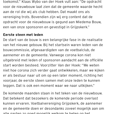
toekomst.” Klaas Wybo van der Hoek vult aan: “De opdracht
voor de nieuwbouw laat zien dat de gemeente waarde hecht
aan de rol die wij als club hebben. Dat maakt ons als
vereniging trots. Bovendien zijn wij erg content dat de
opdracht voor de nieuwbouw is gegund aan Miedema Bouw,
een van onze sponsoren en gevestigd in Grijpskerk.”
Eerste steen met leden
De start van de bouw is een belangrijke fase in de realisatie
van het nieuwe gebouw. Bij het startsein waren leden van de
bouwcommissie, afgevaardigden van de voetbalclub, de
aannemer en de gemeente. Vanwege corona kon niet
uitgebreid met leden of sponsoren aandacht aan de officiële
start worden besteed. Voorzitter Van der Hoek: “We weten
niet hoe corona zich verder gaat ontwikkelen, maar we kijken
er als bestuur naar uit om op een later moment, richting het
voorjaar, de eerste steen samen met onze leden te kunnen
leggen. Dat is ook een moment waar we naar uitkijken.”
De komende maanden staan in het teken van de nieuwbouw.
Dat betekent dat bezoekers de komende periode overlast
kunnen ervaren. Voetbalvereniging Grijpskerk, de aannemer
en de gemeente doen er desondanks zoveel mogelijk aan om
alle gasten zo goed mogelijk welkom te heten op het