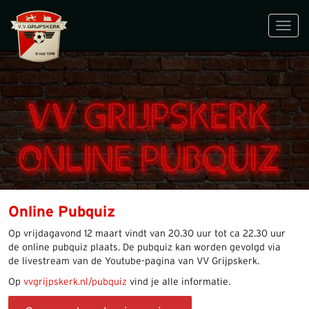
Toggl
navig
Online Pubquiz
Op vrijdagavond 12 maart vindt van 20.30 uur tot ca 22.30 uur
de online pubquiz plaats. De pubquiz kan worden gevolgd via
de livestream van de Youtube-pagina van VV Grijpskerk.
Op
vvgrijpskerk.nl/pubquiz
vind je alle informatie.