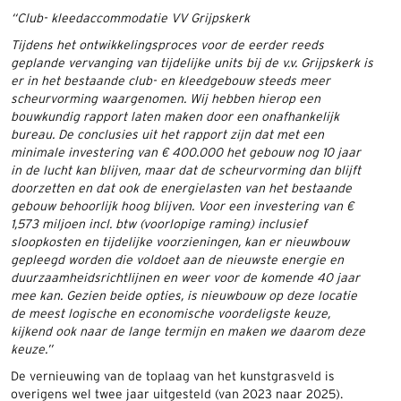
“Club- kleedaccommodatie VV Grijpskerk
Tijdens het ontwikkelingsproces voor de eerder reeds
geplande vervanging van tijdelijke units bij de v.v. Grijpskerk is
er in het bestaande club- en kleedgebouw steeds meer
scheurvorming waargenomen. Wij hebben hierop een
bouwkundig rapport laten maken door een onafhankelijk
bureau. De conclusies uit het rapport zijn dat met een
minimale investering van € 400.000 het gebouw nog 10 jaar
in de lucht kan blijven, maar dat de scheurvorming dan blijft
doorzetten en dat ook de energielasten van het bestaande
gebouw behoorlijk hoog blijven. Voor een investering van €
1,573 miljoen incl. btw (voorlopige raming) inclusief
sloopkosten en tijdelijke voorzieningen, kan er nieuwbouw
gepleegd worden die voldoet aan de nieuwste energie en
duurzaamheidsrichtlijnen en weer voor de komende 40 jaar
mee kan. Gezien beide opties, is nieuwbouw op deze locatie
de meest logische en economische voordeligste keuze,
kijkend ook naar de lange termijn en maken we daarom deze
keuze.”
De vernieuwing van de toplaag van het kunstgrasveld is
overigens wel twee jaar uitgesteld (van 2023 naar 2025).