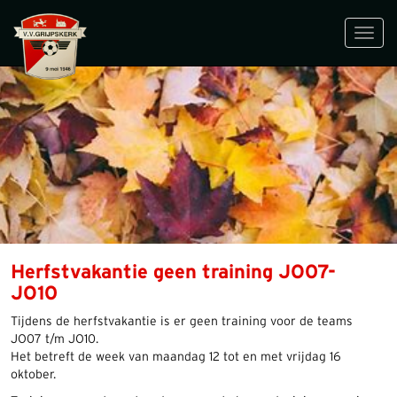
Toggl
navig
Herfstvakantie geen training JO07-
JO10
Tijdens de herfstvakantie is er geen training voor de teams
JO07 t/m JO10.
Het betreft de week van maandag 12 tot en met vrijdag 16
oktober.