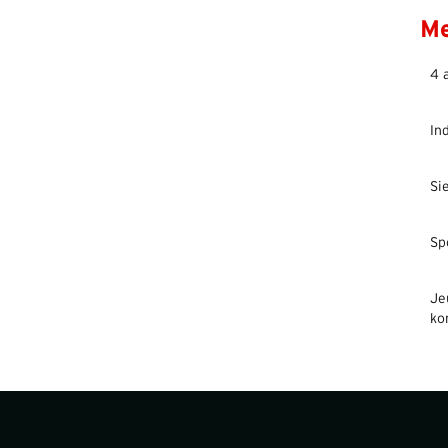
Me
4 
In
Si
Sp
Je
ko