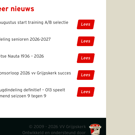
er nieuws
augustus start training A/B selectie
Lees
deling senioren 2026-2027
Lees
etse Nauta 1936 – 2026
Lees
onsorloop 2026 vv Grijpskerk succes
Lees
ugdindeling definitief – O13 speelt
Lees
mend seizoen 9 tegen 9
© 2009 - 2026 VV Grijpskerk
Ontwikkeld en ondersteund door