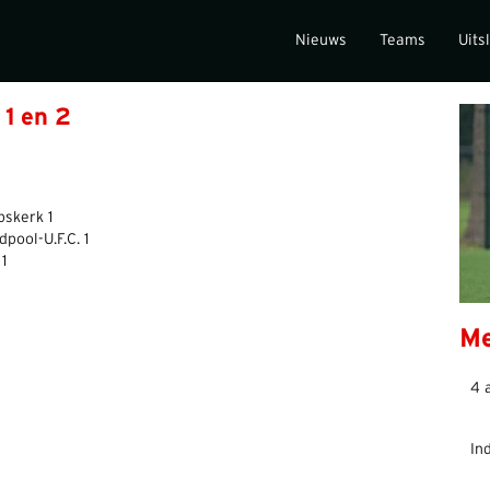
Nieuws
Teams
Uits
 1 en 2
r De Heracliden 1 – Grijpskerk 1
 Grijpskerk 1 – Noordpool-U.F.C. 1
1
Me
4 
In