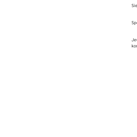
Si
Sp
Je
ko