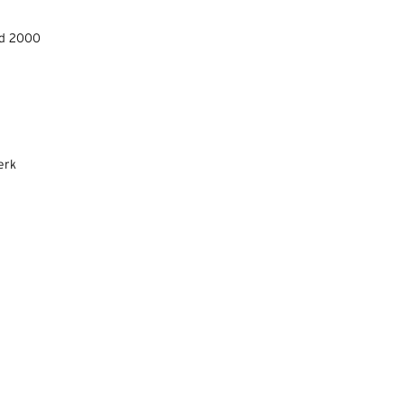
s Grijpskerk – Niekerk
er VEV’67 – Grijpskerk
d 2000
erk