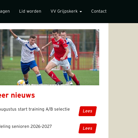
lagen
Lid worden
VV Grijpskerk
Contact
er nieuws
augustus start training A/B selectie
Lees
deling senioren 2026-2027
Lees