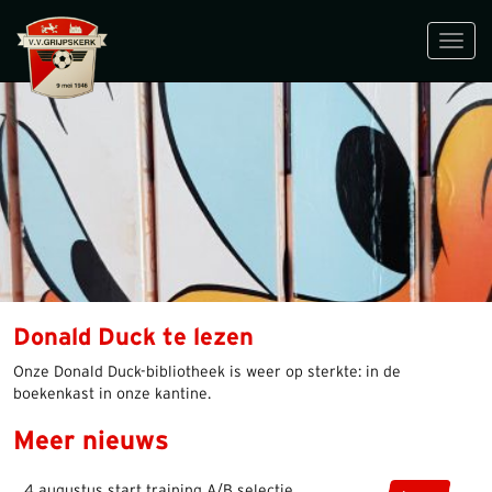
Toggl
navig
Donald Duck te lezen
Onze Donald Duck-bibliotheek is weer op sterkte: in de
boekenkast in onze kantine.
Meer nieuws
4 augustus start training A/B selectie