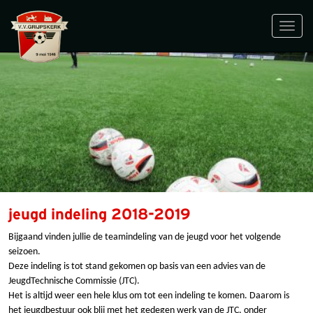
Toggl
navig
jeugd indeling 2018-2019
Bijgaand vinden jullie de teamindeling van de jeugd voor het volgende
seizoen.
Deze indeling is tot stand gekomen op basis van een advies van de
JeugdTechnische Commissie (JTC).
Het is altijd weer een hele klus om tot een indeling te komen. Daarom is
het jeugdbestuur ook blij met het gedegen werk van de JTC, onder