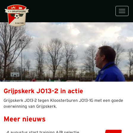
Toggl
navig
Grijpskerk JO13-2 in actie
Grijpskerk JO13-2 tegen Kloosterburen JO13-1G met een goede
overwinning van Grijpskerk.
Meer nieuws
4 augustus start training A/B selectie