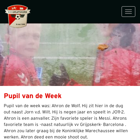
Toggl
navig
Pupil van de Week
Pupil van de week was: Ahron de Wolf. Hij zit hier in de dug
out naast Jorn v.d. Wilt. Hij is negen jaar en speelt in JO11-2.
Ahron is een aanvaller. Zijn favoriete speler is Messi. Ahrons
favoriete team is -naast natuurlijk vv Grijpskerk- Barcelona .
Ahron zou later graag bij de Koninklijke Marechaussee willen
werken. Ahron deed een mooie shoot out.