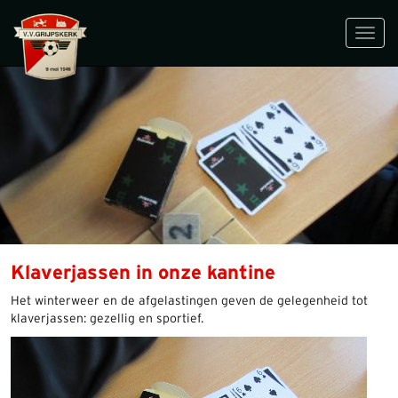
Toggl
navig
Klaverjassen in onze kantine
Het winterweer en de afgelastingen geven de gelegenheid tot
klaverjassen: gezellig en sportief.