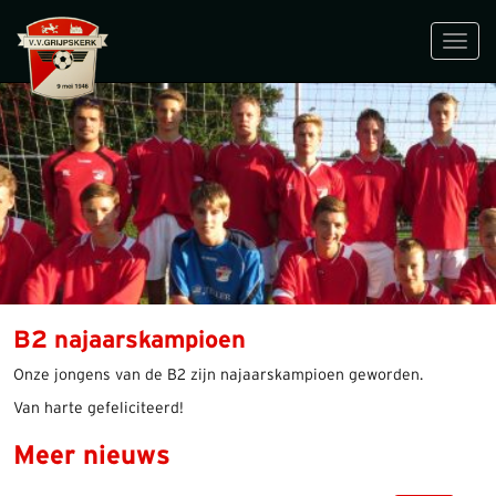
Toggl
navig
B2 najaarskampioen
Onze jongens van de B2 zijn najaarskampioen geworden.
Van harte gefeliciteerd!
Meer nieuws